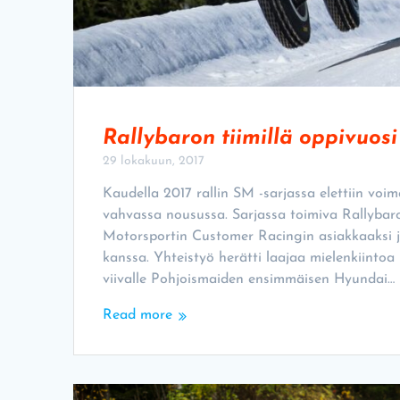
Rallybaron tiimillä oppivuos
29 lokakuun, 2017
Kaudella 2017 rallin SM -sarjassa elettiin voi
vahvassa nousussa. Sarjassa toimiva Rallybaro
Motorsportin Customer Racingin asiakkaaksi 
kanssa. Yhteistyö herätti laajaa mielenkiintoa
viivalle Pohjoismaiden ensimmäisen Hyundai…
Read more