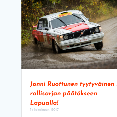
Jonni Ruottunen tyytyväinen 
rallisarjan päätökseen
Lapualla!
14 lokakuun, 2017