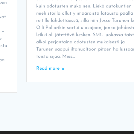
seen
kuin odotusten mukainen. Liekö autokuntien
miehistöillä ollut ylimääräistä latausta päällä
vat
reitille lähdettäessä, sillä niin Jesse Turunen k
Olli Pollarikin sortui ulosajoon, jonka johdost
 –
leikki oli jätettävä kesken. SM1- luokassa tais
e
alkoi perjantaina odotusten mukaisesti ja
asta
Turunen saapui iltahuoltoon pitäen hallussaa
toista sijaa. Mies…
kaa
Read more