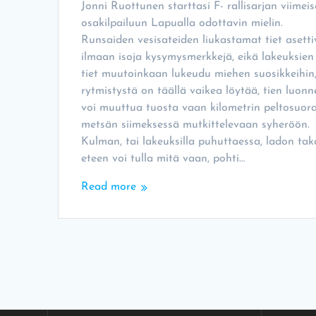
Jonni Ruottunen starttasi F- rallisarjan viimei
osakilpailuun Lapualla odottavin mielin.
Runsaiden vesisateiden liukastamat tiet asetti
ilmaan isoja kysymysmerkkejä, eikä lakeuksien
tiet muutoinkaan lukeudu miehen suosikkeihin,
rytmistystä on täällä vaikea löytää, tien luonn
voi muuttua tuosta vaan kilometrin peltosuor
metsän siimeksessä mutkittelevaan syheröön.
Kulman, tai lakeuksilla puhuttaessa, ladon ta
eteen voi tulla mitä vaan, pohti…
Read more