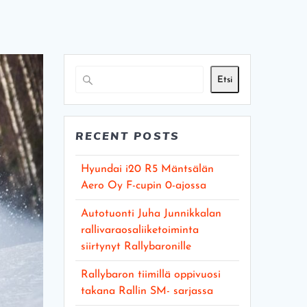
Etsi
RECENT POSTS
Hyundai i20 R5 Mäntsälän
Aero Oy F-cupin 0-ajossa
Autotuonti Juha Junnikkalan
rallivaraosaliiketoiminta
siirtynyt Rallybaronille
Rallybaron tiimillä oppivuosi
takana Rallin SM- sarjassa