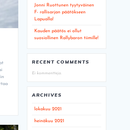
Jonni Ruottunen tyytyväinen
F- rallisarjan päätökseen
Lapualla!
Kauden päätös ei ollut
suosiollinen Rallybaron tiimille!
RECENT COMMENTS
at
ai
Ei kommentteja.
in
ttaa
ARCHIVES
lokakuu 2021
heinäkuu 2021