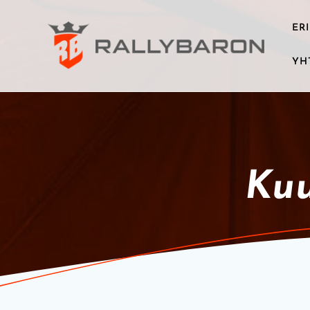
Skip
to
ER
content
YH
Kuu