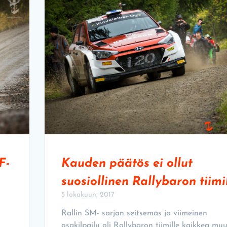
F-
Kauden päätös ei ollut
suosiollinen Rallybaron tiimil
5 lokakuun, 2017
Rallin SM- sarjan seitsemäs ja viimeinen
osakilpailu oli Rallybaron tiimille kaikkea mu