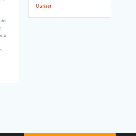
Uutiset
uin
a
telu
n