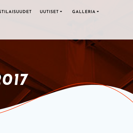
STILAISUUDET
UUTISET
GALLERIA
2017